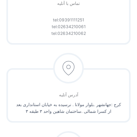
تماس با آتلیه
tel:09391111251
tel:02634210061
tel:02634210062
آدرس آتلیه
کرج :جهانشهر .بلوار مولانا . نرسیده به خیابان استانداری بعد
از کسرا شمالی .ساختمان شاهین واحد ۳ طبقه ۳