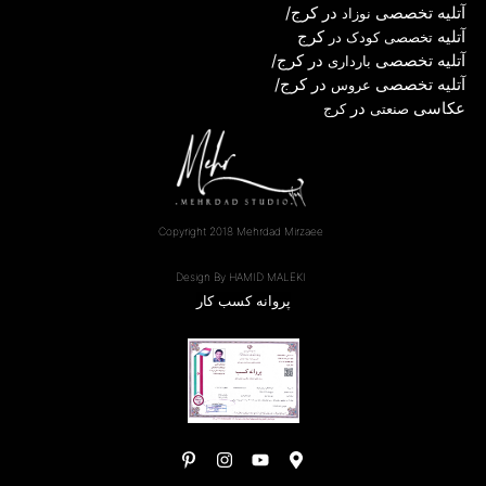
آ
تلیه تخصصی
در کرج
/
نوزاد
آتلیه
کرج
تخصصی کودک در
آتلیه تخصصی
در کرج
/
بارداری
آتلیه تخصصی
در کرج
/
عروس
عکاسی
در
صنعتی
کرج
Copyright 2018 Mehrdad Mirzaee
Design By HAMID MALEKI
پروانه کسب کار