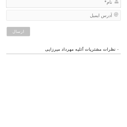
ا
م
آ
*
د
ر
س
ا
ی
م
ی
ل
۰
نظرات مشتریات آتلیه مهرداد میرزایی