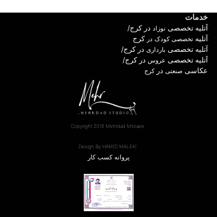
خدمات
آ
تلیه تخصصی
در کرج
/
نوزاد
آتلیه
کرج
تخصصی کودک در
آتلیه تخصصی
در کرج
/
بارداری
آتلیه تخصصی
در کرج
/
عروس
عکاسی
در
صنعتی
کرج
Copyright 2018 Mehrdad Mirzaee
Design By HAMID MALEKI
پروانه کسب کار