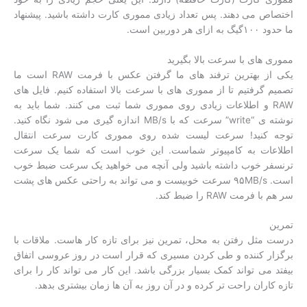
اختصاص می دهند. پس تعداد زیادی مموری کارت داشته باشید. پیشنهاد
ما حدود ۱۰۰گیگ به ازای هر دوربین است.
مموری های با سرعت بالا بگیرید
یکی از بهترین ترفند های ما گرفتن عکس با فرمت RAW است ما
تصمیم گرفتیم تا از مموری های با سرعت بالا استفاده کنیم. فایل های
RAW و اطلاعات زیادی روی مموری شما ثبت می کنند. شما باید به
نوشته ی “write” سرعت که با MB/s اندازه گیری می شود نگاه کنید.
توجه کنید! سرعت لیست شده روی مموری کارت سرعت انتقال
اطلاعات به کامپیوتر شماست. این خوب است که شما یک سرعت
ترنسفر خوب داشته باشید ولی آنچه می خواهید یک سرعت ضبط خوب
است. ۹۵MB/s سرعت خوبیست و می تواند به راحتی عکس های پشت
سر هم با فرمت RAW را ضبط کند.
تمرین
درست مثل رفتن به محل، تمرین نیز برای تازه کار هاست. ملاقات با
برگزار کننده و طی کردن مسیری که قرار است در روز عروسی اتفاق
بیفتد می تواند کمک بسیار بزرگی باشد. این کار می تواند کار را برای
تازه کاران راحت تر کرده و در آن روز به آن ها زمان بیشتری بدهد.