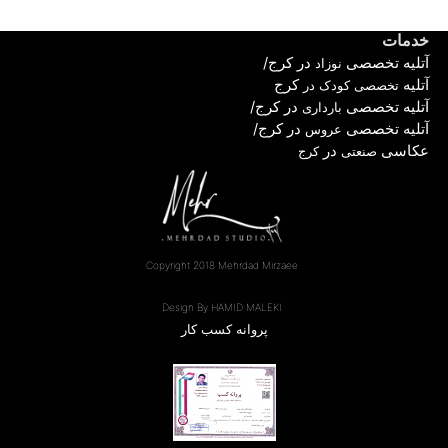
خدمات
آ
تلیه تخصصی
در کرج
/
نوزاد
آتلیه
کرج
تخصصی کودک در
آتلیه تخصصی
در کرج
/
بارداری
آتلیه تخصصی
در کرج
/
عروس
عکاسی
در
صنعتی
کرج
Copyright 2018 Mehrdad Mirzaee
Design By HAMID MALEKI
پروانه کسب کار