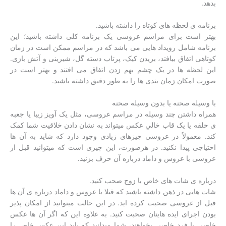
بدهد.
برنامه ی لحظه های کوتاه را داشته باشید.
بهتر است برای مراسم عروسی یک برنامه کلی داشته باشید؛ این
برنامه شامل رویداد هایی می باشد که در مراسم ممکن است در زمان
کوتاهی اتفاق بیافتد، بریدن کیک، پرتاب دسته گل، شیرینی و آتش بازی.
این لحظه ها در یک چشم بهم زدن اتفاق می افتند و بهتر است در
صورت امکان زمان بندی ها را به طور دقیق داشته باشید.
با وسیله صحنه یا بدون وسیله صحنه
همراه داشتن چند وسیله در مراسم عروسی، مثل یک آویز زیبا یا جعبه
ی حلقه یا یک قاب خالیِ عکس میتواند به نشان دادن خلاقیت شما کمک
کند. معمولاً در عروسی چیزهای زیادی وجود دارد که شاید به آن ها
احتیاجی پیدا نکنید. در هرصورت، این چیزی است که میتوانید قبل از
عروسی با عروس و داماد درباره آن حرف بزنید.
درباره ی شات های خاص با زوج صحب کنید.
شات هایی در ذهن داشته باشید که قبلا با عروس و داماد درباره ی آن ها
قبل از عروسی صحبت کرده اید. در این حالت میتوانید از امکان پذیر
بودن اجرای ایده هایتان صحبت کنید. به علاوه این که اگر آن ها عکس
خاصی با فرد خاصی بخواهند، شما میدانید که باید این عکس خاص را