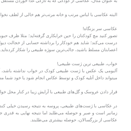
به عنوان مثال، عکاسی از کودکی که به تازگی غذا خوردن مستقل ر
البته عکاسی با لباس مرتب و خانه مرتب‌تر هم خالی از لطف نخواه
عکاسی سر بزنگاه!
تصور کنید مچ کودکتان را حین خرابکاری گرفته‌اید؛ مثلا ظرف حبوب
درست می‌کند؛ شاید هم خودکار را برداشته حسابی از خجالت دیوار
اعصابتان مسلط باشید، جالب‌ترین سوژه طبیعی را شکار کرده‌اید.
خواب، طبیعی ترین ژست طبیعی!
آلبومی یک عکس با ژست طبیعی کودک در خواب نداشته باشد، 
می‎تواند داخل آتلیه کودک و توسط عکاس انجام شود یا خود شما مسئولیتش را بر عهده بگیرید و در یک رخت‌خواب مرتب با کمی ایده‌های خلاقانه، از کودکتان عکس بگیرید.
قرار دادن عروسک و گل‌های طبیعی با آرایش زیبا در کنار محل خوا
در عکاسی با ژست‌های طبیعی، پروسه به نتیجه رسیدن خیلی کن
زمانبر است و صبر و حوصله می‌طلبد اما نتیجه نهایی به قدر
عکاسی از بزرگسالان، حوصله بیشتری می‌طلبند.